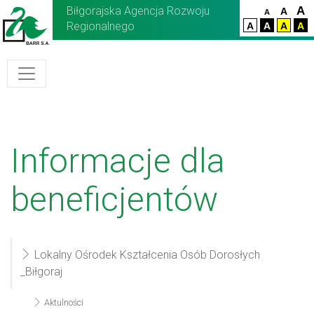
Biłgorajska Agencja Rozwoju
A
A
A
Regionalnego
A
A
A
A
Informacje dla
beneficjentów
Lokalny Ośrodek Kształcenia Osób Dorosłych
_Biłgoraj
Aktulności