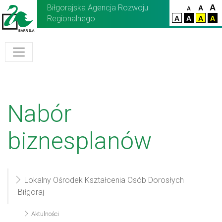
Biłgorajska Agencja Rozwoju
A
A
A
Regionalnego
A
A
A
A
Nabór
biznesplanów
Lokalny Ośrodek Kształcenia Osób Dorosłych
_Biłgoraj
Aktulności