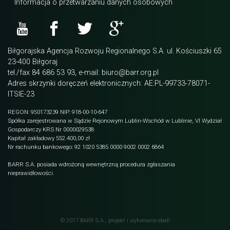
Informacja o przetwarzaniu danych osobowych
Biłgorajska Agencja Rozwoju Regionalnego S.A. ul. Kościuszki 65
23-400 Biłgoraj
tel./fax 84 686 53 93, e-mail: biuro@barr.org.pl
Adres skrzynki doręczeń elektronicznych: AE:PL-99733-78071-
ITSIE-23
REGON: 950173239 NIP: 918-00-10-647
Spółka zarejestrowana w Sądzie Rejonowym Lublin-Wschód w Lublinie, VI Wydział
Gospodarczy KRS Nr 0000029538
Kapitał zakładowy 552.400,00 zł
Nr rachunku bankowego: 92 1020 5385 0000 9002 0002 6864
BARR S.A. posiada wdrożoną wewnętrzną procedura zgłaszania
nieprawidłowości.
© 2017 BARR S.A., projekt i wykonanie
eball