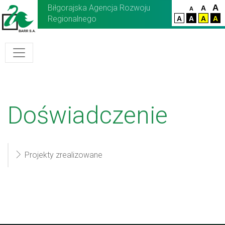
Biłgorajska Agencja Rozwoju
A
A
A
Regionalnego
A
A
A
A
Doświadczenie
Projekty zrealizowane