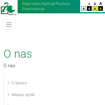
Biłgorajska Agencja Rozwoju
A
A
A
Regionalnego
A
A
A
A
O nas
O nas
O Spółce
Władze spółki