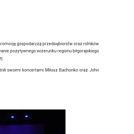
 promocję gospodarczą przedsiębiorstw oraz rolników
owanie pozytywnego wizerunku regionu biłgorajskiego
j.
tnili swoimi koncertami Miłosz Bachonko oraz John