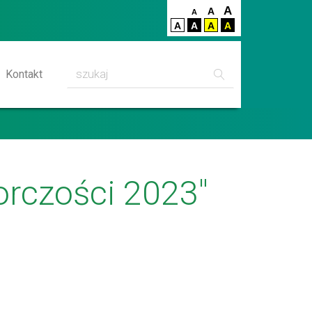
A
A
A
A
A
A
A
Szukaj
Kontakt
iorczości 2023"