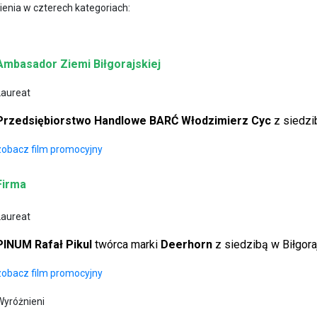
enia w czterech kategoriach:
Ambasador Ziemi Biłgorajskiej
Laureat
Przedsiębiorstwo Handlowe BARĆ Włodzimierz Cyc
z siedzi
zobacz film promocyjny
Firma
Laureat
PINUM Rafał Pikul
twórca marki
Deerhorn
z siedzibą w Biłgora
zobacz film promocyjny
Wyróżnieni