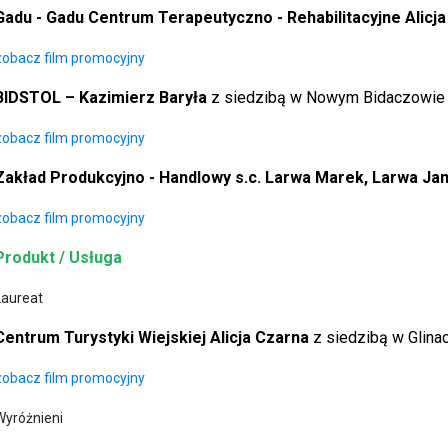
Gadu - Gadu Centrum Terapeutyczno - Rehabilitacyjne Alicj
zobacz film promocyjny
BIDSTOL – Kazimierz Baryła
z siedzibą w Nowym Bidaczowie
zobacz film promocyjny
Zakład Produkcyjno - Handlowy s.c. Larwa Marek, Larwa Ja
zobacz film promocyjny
Produkt / Usługa
Laureat
Centrum Turystyki Wiejskiej Alicja Czarna
z siedzibą w Glina
zobacz film promocyjny
Wyróżnieni