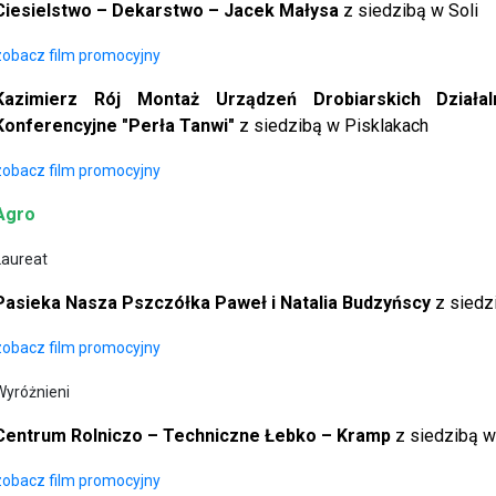
Ciesielstwo – Dekarstwo – Jacek Małysa
z siedzibą w Soli
zobacz film promocyjny
Kazimierz Rój Montaż Urządzeń Drobiarskich Działa
Konferencyjne "Perła Tanwi"
z siedzibą w Pisklakach
zobacz film promocyjny
Agro
Laureat
Pasieka Nasza Pszczółka Paweł i Natalia Budzyńscy
z siedz
zobacz film promocyjny
Wyróżnieni
Centrum Rolniczo – Techniczne Łebko – Kramp
z siedzibą w
zobacz film promocyjny