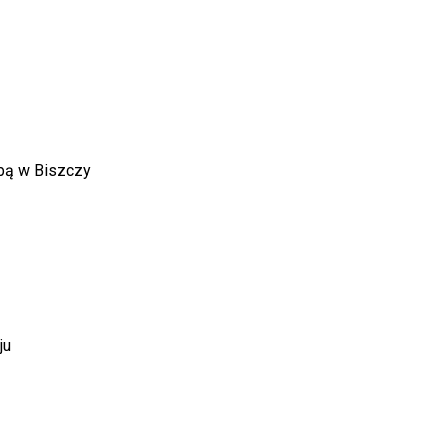
bą w Biszczy
ju