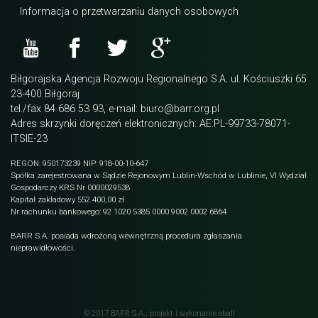
Informacja o przetwarzaniu danych osobowych
Biłgorajska Agencja Rozwoju Regionalnego S.A. ul. Kościuszki 65
23-400 Biłgoraj
tel./fax 84 686 53 93, e-mail: biuro@barr.org.pl
Adres skrzynki doręczeń elektronicznych: AE:PL-99733-78071-
ITSIE-23
REGON: 950173239 NIP: 918-00-10-647
Spółka zarejestrowana w Sądzie Rejonowym Lublin-Wschód w Lublinie, VI Wydział
Gospodarczy KRS Nr 0000029538
Kapitał zakładowy 552.400,00 zł
Nr rachunku bankowego: 92 1020 5385 0000 9002 0002 6864
BARR S.A. posiada wdrożoną wewnętrzną procedura zgłaszania
nieprawidłowości.
© 2017 BARR S.A., projekt i wykonanie
eball