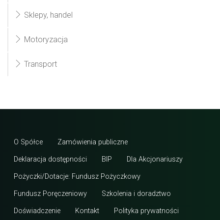
Sklepy, handel
Motoryzacja
Transport
O Spółce
Zamówienia publiczne
Deklaracja dostępności
BIP
Dla Akcjonariuszy
Pożyczki/Dotacje: Fundusz Pożyczkowy
Fundusz Poręczeniowy
Szkolenia i doradztwo
Doświadczenie
Kontakt
Polityka prywatności