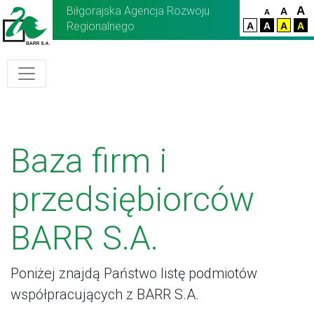
Biłgorajska Agencja Rozwoju
A
A
A
Regionalnego
A
A
A
A
Baza firm i
przedsiębiorców
BARR S.A.
Poniżej znajdą Państwo listę podmiotów
współpracujących z BARR S.A.