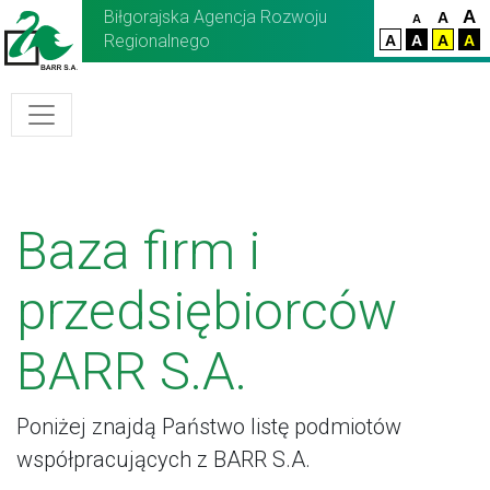
Biłgorajska Agencja Rozwoju
A
A
A
Regionalnego
A
A
A
A
Baza firm i
przedsiębiorców
BARR S.A.
Poniżej znajdą Państwo listę podmiotów
współpracujących z BARR S.A.