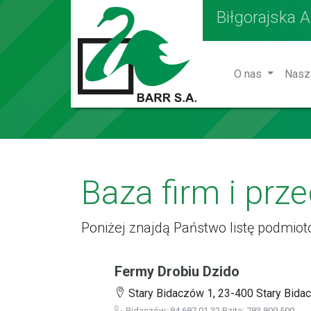
Biłgorajska 
O nas
Nasz
Baza firm i prz
Poniżej znajdą Państwo listę podmio
Fermy Drobiu Dzido
Stary Bidaczów 1, 23-400 Stary Bidac
Bidaczów: 84 687 01 32 Bzite: 783 809 500