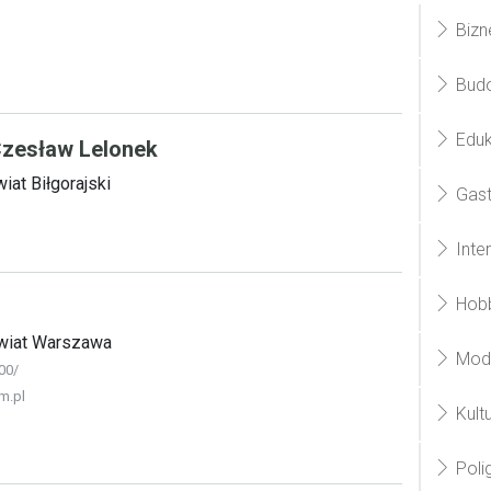
Bizne
Budo
Eduk
zesław Lelonek
at Biłgorajski
Gast
Inte
Hobb
wiat Warszawa
Moda
00/
m.pl
Kultu
Polig