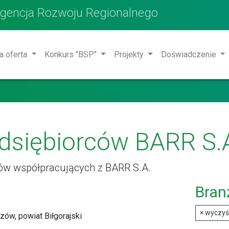
Agencja Rozwoju Regionalnego
a oferta
Konkurs "BSP"
Projekty
Doświadczenie
edsiębiorców BARR S.
tów współpracujących z BARR S.A.
Bran
×
wyczyść
zów, powiat Biłgorajski