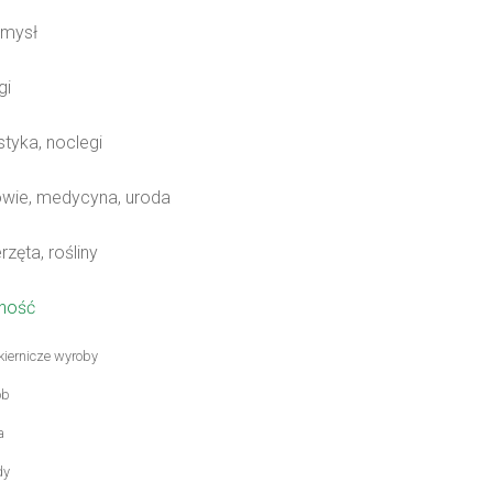
mysł
gi
tyka, noclegi
wie, medycyna, uroda
zęta, rośliny
ność
iernicze wyroby
ób
a
dy