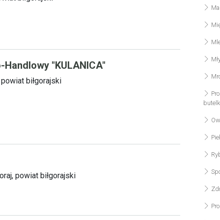
Mak
Mię
Mle
Mł
o-Handlowy "KULANICA"
Mro
 powiat biłgorajski
Pro
butel
Owo
Pie
Ryb
Spo
raj, powiat biłgorajski
Zdr
Pro