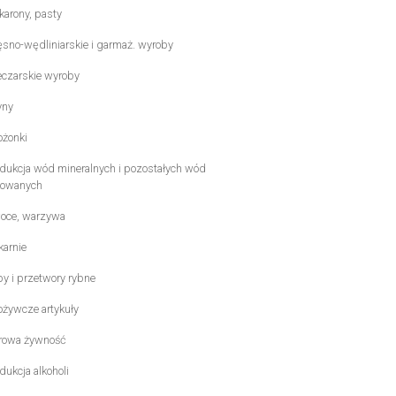
arony, pasty
sno-wędliniarskie i garmaż. wyroby
czarskie wyroby
yny
żonki
dukcja wód mineralnych i pozostałych wód
kowanych
ce, warzywa
karnie
y i przetwory rybne
żywcze artykuły
owa żywność
dukcja alkoholi