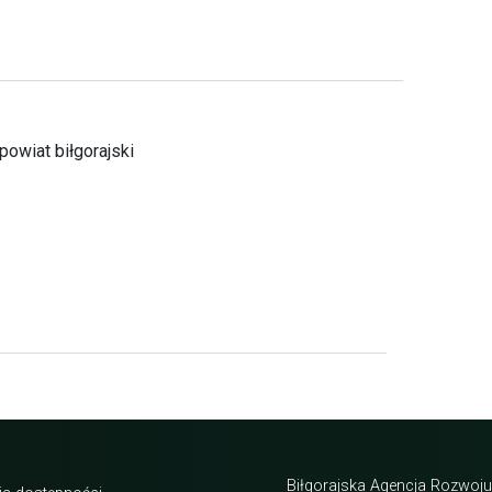
powiat biłgorajski
Biłgorajska Agencja Rozwoju 