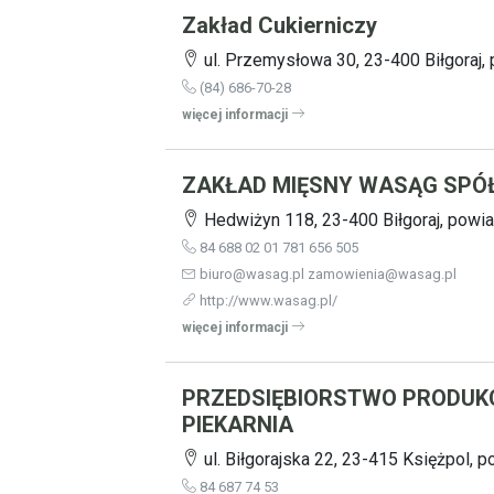
Zakład Cukierniczy
ul. Przemysłowa 30, 23-400 Biłgoraj, p
(84) 686-70-28
więcej informacji
ZAKŁAD MIĘSNY WASĄG SPÓ
Hedwiżyn 118, 23-400 Biłgoraj, powiat
84 688 02 01 781 656 505
biuro@wasag.pl zamowienia@wasag.pl
http://www.wasag.pl/
więcej informacji
PRZEDSIĘBIORSTWO PRODU
PIEKARNIA
ul. Biłgorajska 22, 23-415 Księżpol, po
84 687 74 53