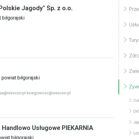
lskie Jagody" Sp. z o.o.
Prze
biłgorajski
Usłu
Turys
Zdro
Zwier
powiat biłgorajski
Żyw
gia@niescior.pl ksiegowosc@niescior.pl
Cuk
Dr
Jaj
o Handlowo Usługowe PIEKARNIA
Lo
wiat biłgorajski