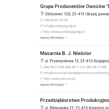
Grupa Producentów Owoców "Po
Olchowiec 120, 23-413 Obsza, powiat 
+48 84 627 32 28
info@polskiejagody.pl
http://www.polskiejagody.pl/
więcej informacji
Masarnia B. J. Nieścior
ul. Przemysłowa 12, 23-415 Księżpol, 
(84) 68 77 500, (84) 68 77 372, (84) 68 77 906,
info@niescior.pl handel@niescior.pl technolo
http://www.niescior.pl/
więcej informacji
Przedsiębiorstwo Produkcyjn
ul. Biłgorajska 22, 23-415 Księżpol, po