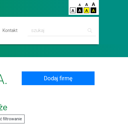
A
A
A
A
A
A
A
Szukaj
Kontakt
A.
Dodaj firmę
że
 filtrowanie