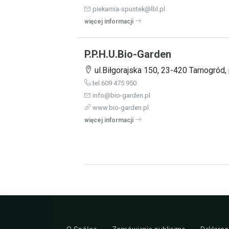
piekarnia-spustek@lbl.pl
więcej informacji
P.P.H.U.Bio-Garden
ul.Biłgorajska 150, 23-420 Tarnogród, 
tel.609 475 950
info@bio-garden.pl
www.bio-garden.pl
więcej informacji