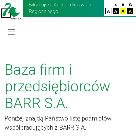
Biłgorajska Agencja Rozwoju
A
A
A
Regionalnego
A
A
A
A
Baza firm i
przedsiębiorców
BARR S.A.
Poniżej znajdą Państwo listę podmiotów
współpracujących z BARR S.A.