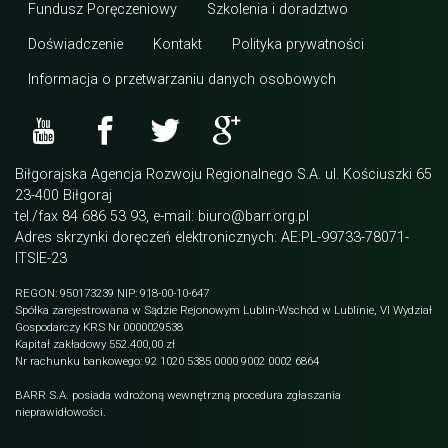
Fundusz Poręczeniowy
Szkolenia i doradztwo
Doświadczenie
Kontakt
Polityka prywatności
Informacja o przetwarzaniu danych osobowych
Biłgorajska Agencja Rozwoju Regionalnego S.A. ul. Kościuszki 65
23-400 Biłgoraj
tel./fax 84 686 53 93, e-mail: biuro@barr.org.pl
Adres skrzynki doręczeń elektronicznych: AE:PL-99733-78071-
ITSIE-23
REGON: 950173239 NIP: 918-00-10-647
Spółka zarejestrowana w Sądzie Rejonowym Lublin-Wschód w Lublinie, VI Wydział
Gospodarczy KRS Nr 0000029538
Kapitał zakładowy 552.400,00 zł
Nr rachunku bankowego: 92 1020 5385 0000 9002 0002 6864
BARR S.A. posiada wdrożoną wewnętrzną procedura zgłaszania
nieprawidłowości.