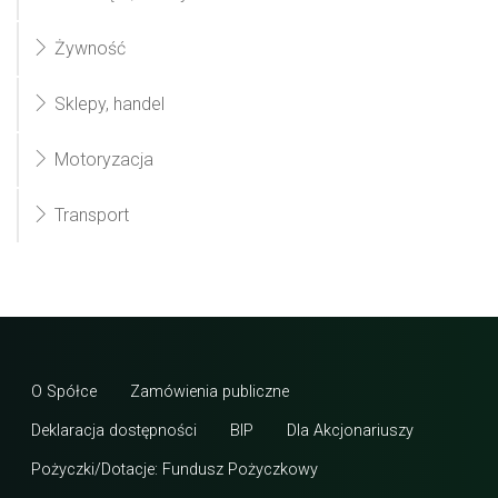
Żywność
Sklepy, handel
Motoryzacja
Transport
O Spółce
Zamówienia publiczne
Deklaracja dostępności
BIP
Dla Akcjonariuszy
Pożyczki/Dotacje: Fundusz Pożyczkowy