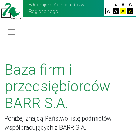
Biłgorajska Agencja Rozwoju
A
A
A
Regionalnego
A
A
A
A
Baza firm i
przedsiębiorców
BARR S.A.
Poniżej znajdą Państwo listę podmiotów
współpracujących z BARR S.A.