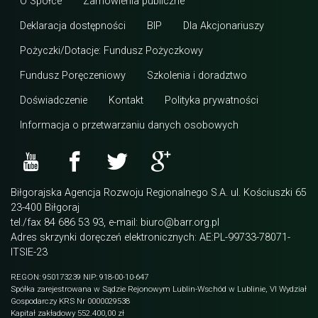
O Spółce
Zamówienia publiczne
Deklaracja dostępności
BIP
Dla Akcjonariuszy
Pożyczki/Dotacje: Fundusz Pożyczkowy
Fundusz Poręczeniowy
Szkolenia i doradztwo
Doświadczenie
Kontakt
Polityka prywatności
Informacja o przetwarzaniu danych osobowych
Biłgorajska Agencja Rozwoju Regionalnego S.A. ul. Kościuszki 65
23-400 Biłgoraj
tel./fax 84 686 53 93, e-mail: biuro@barr.org.pl
Adres skrzynki doręczeń elektronicznych: AE:PL-99733-78071-
ITSIE-23
REGON: 950173239 NIP: 918-00-10-647
Spółka zarejestrowana w Sądzie Rejonowym Lublin-Wschód w Lublinie, VI Wydział
Gospodarczy KRS Nr 0000029538
Kapitał zakładowy 552.400,00 zł