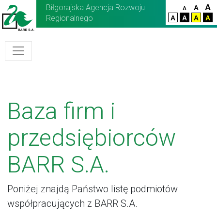
Biłgorajska Agencja Rozwoju
A
A
A
Regionalnego
A
A
A
A
Baza firm i
przedsiębiorców
BARR S.A.
Poniżej znajdą Państwo listę podmiotów
współpracujących z BARR S.A.