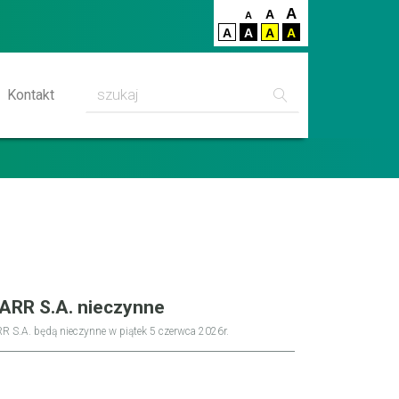
A
A
A
A
A
A
A
Szukaj
Kontakt
BARR S.A. nieczynne
R S.A. będą nieczynne w piątek 5 czerwca 2026r.