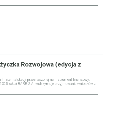
życzka Rozwojowa (edycja z
 limitem alokacji przeznaczonej na instrument finansowy:
 2025 roku) BARR S.A. wstrzymuje przyjmowanie wniosków z