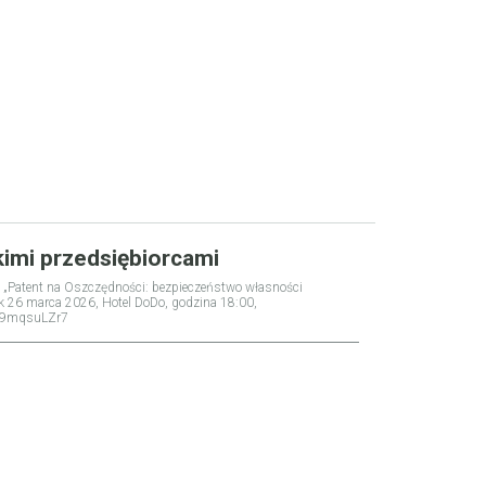
kimi przedsiębiorcami
u: „Patent na Oszczędności: bezpieczeństwo własności
tek 26 marca 2026, Hotel DoDo, godzina 18:00,
gS29mqsuLZr7