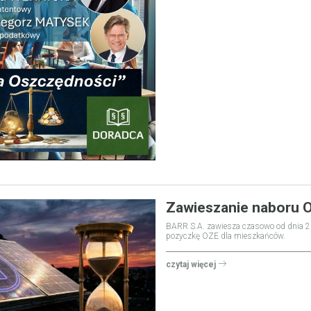
Zawieszanie naboru 
BARR S.A. zawiesza czasowo od dnia 2
pozyczkę OZE dla mieszkańców.
czytaj więcej