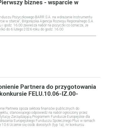
Pierwszy biznes - wsparcie w
unduszu Pożyczkowego BARR S.A. na wdrażanie Instrumentu
e w starcie”, Biłgorajska Agencja Rozwoju Regionalnego S.A.
u i godz. 16.00 zawiesza nabór na pożyczki co oznacza, że
ko do 6 lutego 2026 roku do godz. 16.00
onienie Partnera do przygotowania
w konkursie FELU.10.06-IZ.00-
nie Partnera spoza sektora finansów publicznych do
rojektu, stanowiącego odpowiedź na nabór ogłoszony przez
tytucję Zarządzającą Programem Fundusze Europejskie dla
drażania Europejskiego Funduszu Społecznego Plus w ramach
ie 10.6 Uczenie się osób dorosłych (typ 1a), nr konkursu