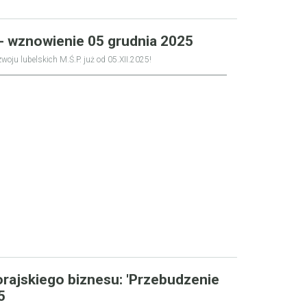
 wznowienie 05 grudnia 2025
zwoju lubelskich M.Ś.P. już od 05.XII.2025!
orajskiego biznesu: 'Przebudzenie
5