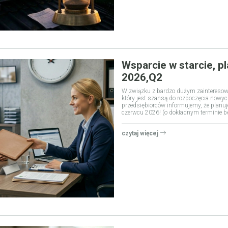
Wsparcie w starcie, 
2026,Q2
W związku z bardzo dużym zainteresowa
który jest szansą do rozpoczęcia nowy
przedsiębiorców informujemy, że planu
czerwcu 2026! (o dokładnym terminie 
czytaj więcej