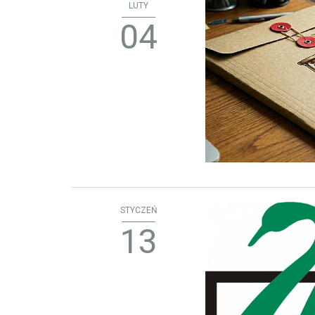
LUTY
04
STYCZEŃ
13