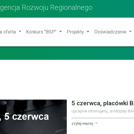
Agencja Rozwoju Regionalnego
a oferta
Konkurs "BSP"
Projekty
Doświadczenie
5 czerwca, placówki 
Uprzejmie informujemy, że oddziały BAR
czytaj więcej