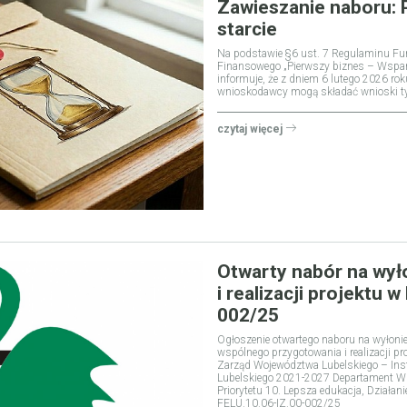
Zawieszanie naboru: 
starcie
Na podstawie §6 ust. 7 Regulaminu F
Finansowego „Pierwszy biznes – Wsparci
informuje, że z dniem 6 lutego 2026 rok
wnioskodawcy mogą składać wnioski tyl
czytaj więcej
Otwarty nabór na wył
i realizacji projektu 
002/25
Ogłoszenie otwartego naboru na wyłonie
wspólnego przygotowania i realizacji p
Zarząd Województwa Lubelskiego – Ins
Lubelskiego 2021-2027 Departament W
Priorytetu 10. Lepsza edukacja, Działan
FELU.10.06-IZ.00-002/25