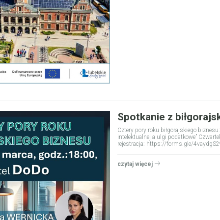
Spotkanie z biłgorajs
Cztery pory roku biłgorajskiego biznes
intelektualnej a ulgi podatkowe” Czwar
rejestracja: https://forms.gle/4vayd
czytaj więcej