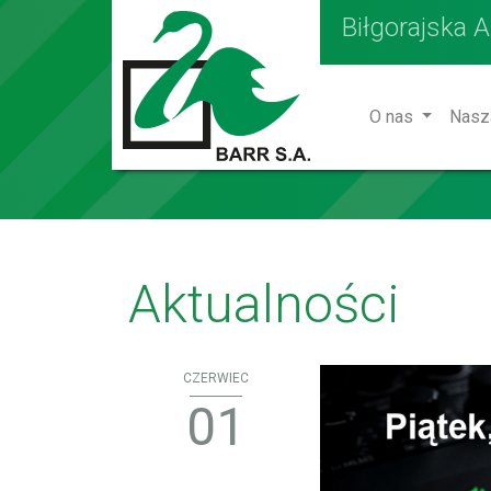
Biłgorajska 
O nas
Nasz
Aktualności
CZERWIEC
01