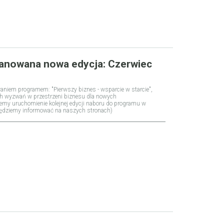
planowana nowa edycja: Czerwiec
niem programem: "Pierwszy biznes - wsparcie w starcie",
ch wyzwań w przestrzeni biznesu dla nowych
jemy uruchomienie kolejnej edycji naboru do programu w
będziemy informować na naszych stronach)